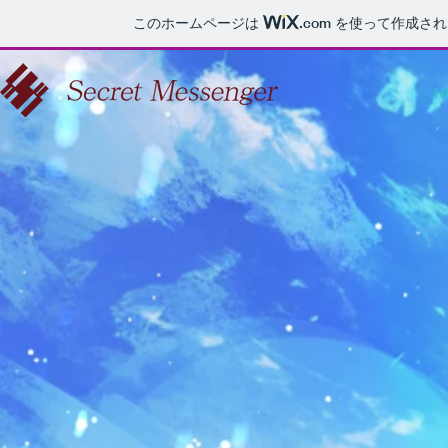
このホームページは
.com
を使って作成され
H